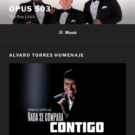
Saltar
OPUS 503
al
Trío Pop Lírico
contenido
Menú
ALVARO TORRES HOMENAJE