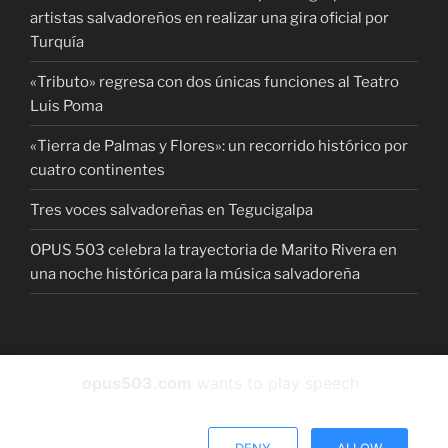
artistas salvadoreños en realizar una gira oficial por
Turquía
«Tributo» regresa con dos únicas funciones al Teatro
Luis Poma
«Tierra de Palmas y Flores»: un recorrido histórico por
cuatro continentes
Tres voces salvadoreñas en Tegucigalpa
OPUS 503 celebra la trayectoria de Marito Rivera en
una noche histórica para la música salvadoreña
Facebook
instagram
Twitter
YouTube
Spotify
opus503.com
wants to play speech
Funciona gracias a WordPress
DENY
ALLOW