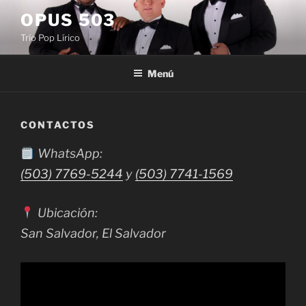
Saltar
OPUS 503
al
Trío Pop Lírico
contenido
Menú
CONTACTOS
WhatsApp:
(503) 7769-5244
y
(503) 7741-1569
Ubicación:
San Salvador, El Salvador