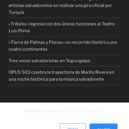
artistas salvadoreños en realizar una gira oficial por
Turquía
«Tributo» regresa con dos únicas funciones al Teatro
Luis Poma
«Tierra de Palmas y Flores»: un recorrido histórico por
cuatro continentes
Tres voces salvadoreñas en Tegucigalpa
OPUS 503 celebra la trayectoria de Marito Rivera en
una noche histórica para la música salvadoreña
Facebook
instagram
Twitter
YouTube
Spotify
opus503.com
wants to play speech
Funciona gracias a WordPress