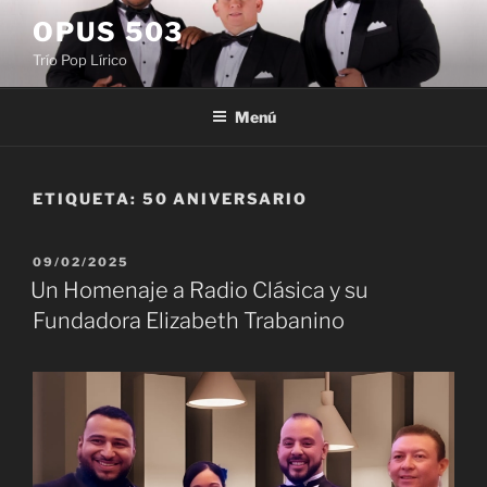
Saltar
OPUS 503
al
Trío Pop Lírico
contenido
Menú
ETIQUETA:
50 ANIVERSARIO
PUBLICADO
09/02/2025
EL
Un Homenaje a Radio Clásica y su
Fundadora Elizabeth Trabanino