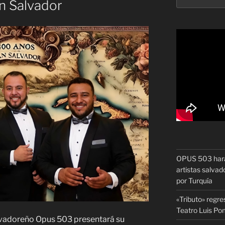
an Salvador
OPUS 503 hará 
artistas salvado
por Turquía
«Tributo» regre
Teatro Luis P
alvadoreño Opus 503 presentará su