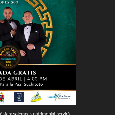
ósfera solemne y patrimonial, servirá