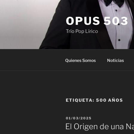
Saltar
al
OPUS 503
contenido
Trío Pop Lírico
Quienes Somos
Noticias
ETIQUETA:
500 AÑOS
PUBLICADO
01/03/2025
EL
El Origen de una N