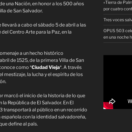
«Tierra de Palm
de una Nación, en honor a los 500 años
por cuatro con
illa de San Salvador.
Tres voces sal
levará a cabo el sábado 5 de abril a las
OPUS 503 celeb
é del Centro Arte para la Paz, en la
en una noche h
homenaje a un hecho histórico
abril de 1525, de la primera Villa de San
e conoce como *
Ciudad Vieja
*. A través
 mestizaje, la lucha y el espíritu de los
ón.
 marcó el inicio de la historia de lo que
n la República de El Salvador. En El
 transportará al público en un recorrido
a española con la identidad salvadoreña,
ue define al país.