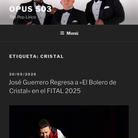
Saltar
OPUS 503
al
Trío Pop Lírico
contenido
Menú
ETIQUETA:
CRISTAL
PUBLICADO
20/05/2025
EL
José Guerrero Regresa a «El Bolero de
Cristal» en el FITAL 2025