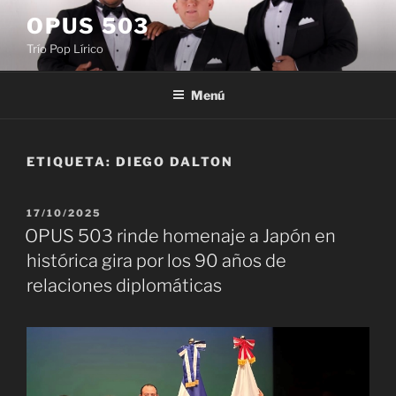
Saltar
OPUS 503
al
Trío Pop Lírico
contenido
Menú
ETIQUETA:
DIEGO DALTON
PUBLICADO
17/10/2025
EL
OPUS 503 rinde homenaje a Japón en
histórica gira por los 90 años de
relaciones diplomáticas