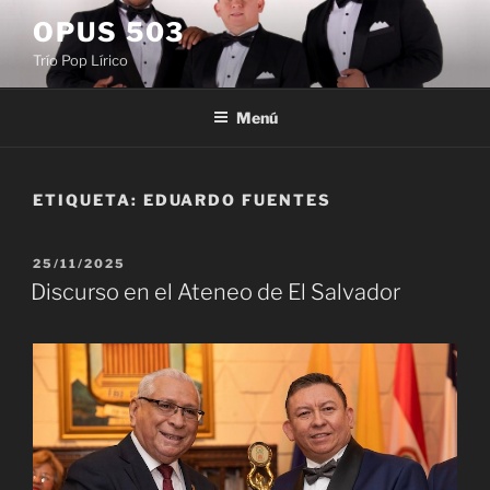
Saltar
OPUS 503
al
Trío Pop Lírico
contenido
Menú
ETIQUETA:
EDUARDO FUENTES
PUBLICADO
25/11/2025
EL
Discurso en el Ateneo de El Salvador