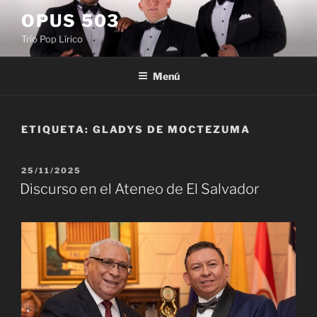
Saltar
OPUS 503
al
Trío Pop Lírico
contenido
Menú
ETIQUETA:
GLADYS DE MOCTEZUMA
PUBLICADO
25/11/2025
EL
Discurso en el Ateneo de El Salvador