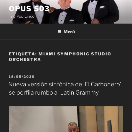
Saltar
OPUS 503
al
Trío Pop Lírico
contenido
Menú
ETIQUETA:
MIAMI SYMPHONIC STUDIO
ORCHESTRA
PUBLICADO
18/05/2026
EL
Nueva versión sinfónica de ‘El Carbonero’
se perfila rumbo al Latin Grammy