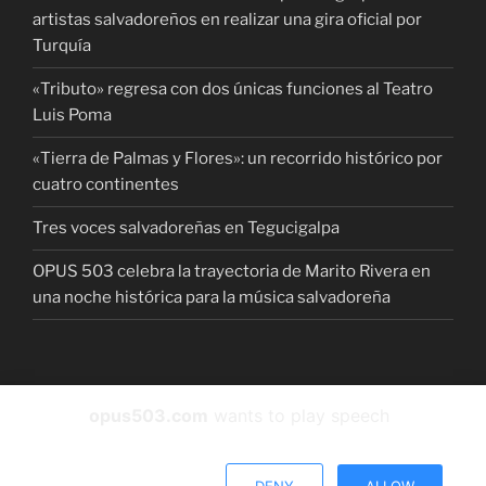
artistas salvadoreños en realizar una gira oficial por
Turquía
«Tributo» regresa con dos únicas funciones al Teatro
Luis Poma
«Tierra de Palmas y Flores»: un recorrido histórico por
cuatro continentes
Tres voces salvadoreñas en Tegucigalpa
OPUS 503 celebra la trayectoria de Marito Rivera en
una noche histórica para la música salvadoreña
Facebook
instagram
Twitter
YouTube
Spotify
opus503.com
wants to play speech
Funciona gracias a WordPress
DENY
ALLOW