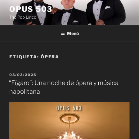
Saltar
OPUS 503
al
Trío Pop Lírico
contenido
Menú
ETIQUETA:
ÓPERA
PUBLICADO
03/03/2025
EL
“Fígaro”: Una noche de ópera y música
napolitana