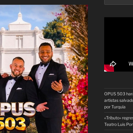
OPUS 503 hará 
artistas salvado
por Turquía
«Tributo» regre
Teatro Luis P