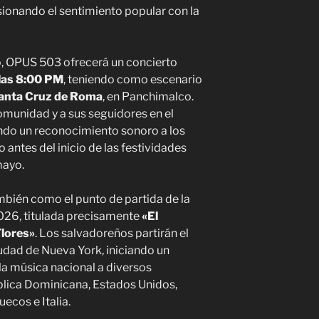
ionando el sentimiento popular con la
o, OPUS 503 ofrecerá un concierto
 las 8:00 PM
, teniendo como escenario
Santa Cruz de Roma
, en Panchimalco.
comunidad y a sus seguidores en el
ando un reconocimiento sonoro a los
 antes del inicio de las festividades
mayo.
mbién como el punto de partida de la
2026, titulada precisamente
«El
Flores»
. Los salvadoreños partirán el
udad de Nueva York, iniciando un
la música nacional a diversos
lica Dominicana, Estados Unidos,
ecos e Italia.