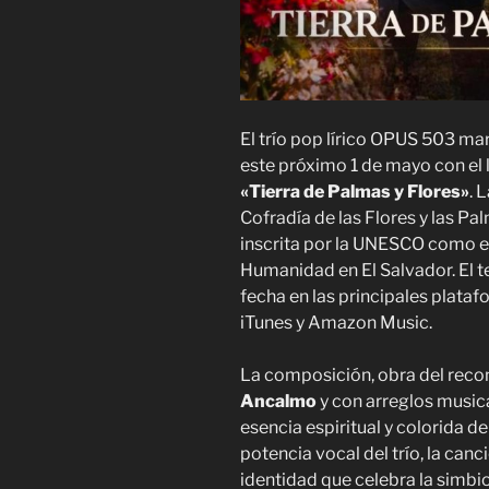
El trío pop lírico OPUS 503 mar
este próximo 1 de mayo con el 
«Tierra de Palmas y Flores»
. 
Cofradía de las Flores y las P
inscrita por la UNESCO como el 
Humanidad en El Salvador. El t
fecha en las principales plataf
iTunes y Amazon Music.
La composición, obra del rec
Ancalmo
y con arreglos music
esencia espiritual y colorida de
potencia vocal del trío, la canc
identidad que celebra la simbio