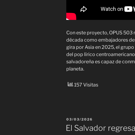
Con este proyecto, OPUS 503 
década como embajadores de la
gira por Asia en 2025, el grup
del pop lírico centroamerican
salvadoreña es capaz de conmo
planeta.
157 Visitas
PUBLICADO
03/03/2026
EL
El Salvador regresa 