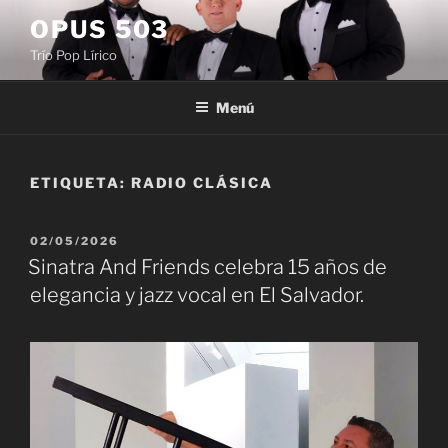
Saltar
OPUS 503
al
Trío Pop Lírico
contenido
Menú
ETIQUETA:
RADIO CLÁSICA
PUBLICADO
02/05/2026
EL
Sinatra And Friends celebra 15 años de
elegancia y jazz vocal en El Salvador.