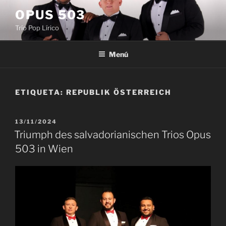
Saltar
OPUS 503
al
Trío Pop Lírico
contenido
Menú
ETIQUETA:
REPUBLIK ÖSTERREICH
PUBLICADO
13/11/2024
EL
Triumph des salvadorianischen Trios Opus
503 in Wien