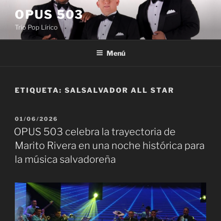
Saltar
OPUS 503
al
Trío Pop Lírico
contenido
Menú
ETIQUETA:
SALSALVADOR ALL STAR
PUBLICADO
01/06/2026
EL
OPUS 503 celebra la trayectoria de
Marito Rivera en una noche histórica para
la música salvadoreña