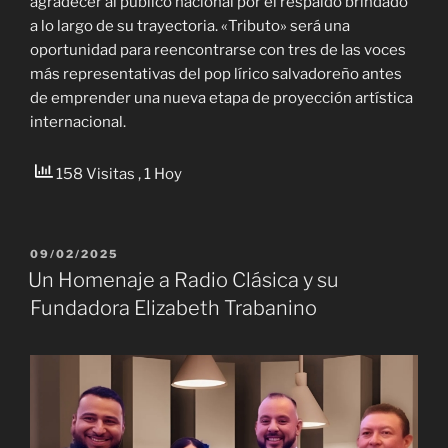
agradecer al público nacional por el respaldo brindado
a lo largo de su trayectoria. «Tributo» será una
oportunidad para reencontrarse con tres de las voces
más representativas del pop lírico salvadoreño antes
de emprender una nueva etapa de proyección artística
internacional.
158 Visitas
, 1 Hoy
PUBLICADO
09/02/2025
EL
Un Homenaje a Radio Clásica y su
Fundadora Elizabeth Trabanino