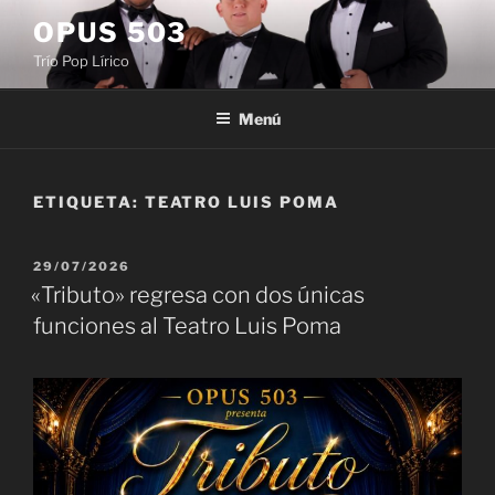
Saltar
OPUS 503
al
Trío Pop Lírico
contenido
Menú
ETIQUETA:
TEATRO LUIS POMA
PUBLICADO
29/07/2026
EL
«Tributo» regresa con dos únicas
funciones al Teatro Luis Poma