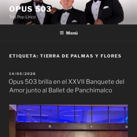
Saltar
OPUS 503
al
Trío Pop Lírico
contenido
Menú
ETIQUETA:
TIERRA DE PALMAS Y FLORES
PUBLICADO
14/05/2026
EL
Opus 503 brilla en el XXVII Banquete del
Amor junto al Ballet de Panchimalco