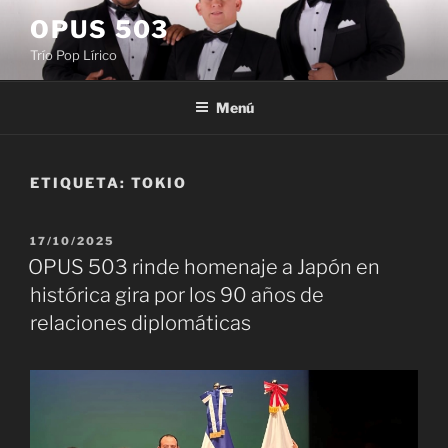
Saltar
OPUS 503
al
Trío Pop Lírico
contenido
Menú
ETIQUETA:
TOKIO
PUBLICADO
17/10/2025
EL
OPUS 503 rinde homenaje a Japón en
histórica gira por los 90 años de
relaciones diplomáticas