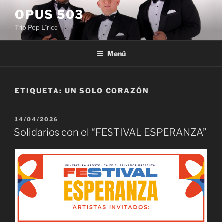
Saltar
OPUS 503
al
Trío Pop Lírico
contenido
Menú
ETIQUETA:
UN SOLO CORAZÓN
PUBLICADO
14/04/2026
EL
Solidarios con el “FESTIVAL ESPERANZA”