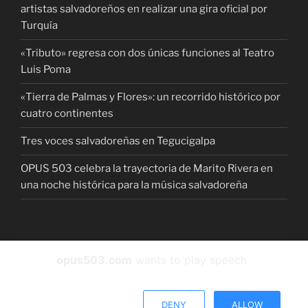
artistas salvadoreños en realizar una gira oficial por
Turquía
«Tributo» regresa con dos únicas funciones al Teatro
Luis Poma
«Tierra de Palmas y Flores»: un recorrido histórico por
cuatro continentes
Tres voces salvadoreñas en Tegucigalpa
OPUS 503 celebra la trayectoria de Marito Rivera en
una noche histórica para la música salvadoreña
Facebook
instagram
Twitter
YouTube
Spotify
opus503.com
wants to play speech
Funciona gracias a WordPress
DENY
ALLOW