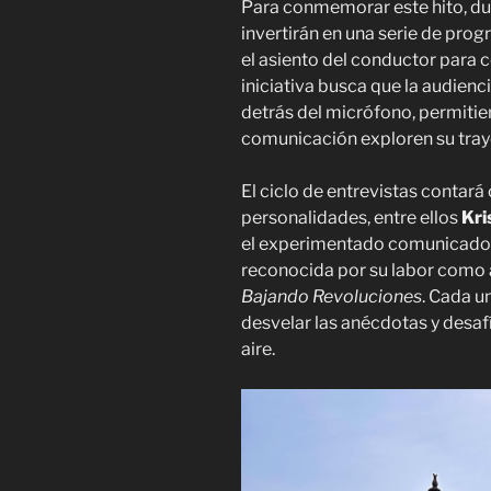
Para conmemorar este hito, dur
invertirán en una serie de pro
el asiento del conductor para c
iniciativa busca que la audien
detrás del micrófono, permitie
comunicación exploren su traye
El ciclo de entrevistas contará
personalidades, entre ellos
Kri
el experimentado comunicad
reconocida por su labor como 
Bajando Revoluciones
. Cada u
desvelar las anécdotas y desaf
aire.