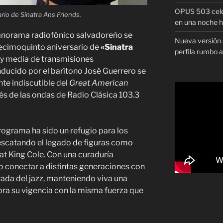
OPUS 503 celeb
rio de Sinatra Ans Friends.
en una noche h
panorama radiofónico salvadoreño se
Nueva versión s
 decimoquinto aniversario de
«Sinatra
perfila rumbo 
 y media de transmisiones
nducido por el barítono José Guerrero se
te indiscutible del
Great American
avés de las ondas de Radio Clásica 103.3
rograma ha sido un refugio para los
escatando el legado de figuras como
at King Cole. Con una curaduría
o conectar a distintas generaciones con
rada del jazz, manteniendo viva una
bra su vigencia con la misma fuerza que