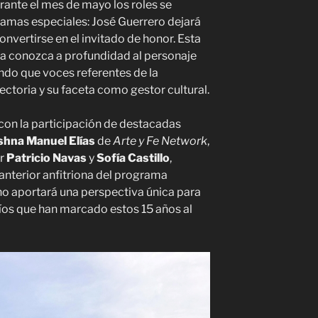
ante el mes de mayo los roles se
gramas especiales: José Guerrero dejará
onvertirse en el invitado de honor. Esta
cia conozca a profundidad al personaje
ndo que voces referentes de la
ctoria y su faceta como gestor cultural.
 con la participación de destacadas
shna Manuel Elías
de
Arte y Fe Network
,
or
Patricio Navas
y
Sofía Castillo
,
anterior anfitriona del programa
no aportará una perspectiva única para
íos que han marcado estos 15 años al