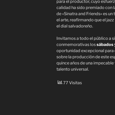
para el productor, cuyo esfuerz
calidad ha sido premiado con la
de «Sinatra and Friends» es un t
el arte, reafirmando que el jaz
el dial salvadoreño.
Invitamos a todo el público a s
conmemorativas los
sábados 
oportunidad excepcional para d
sobre la producción de este es
quince años de una impecable t
talento universal.
77 Visitas