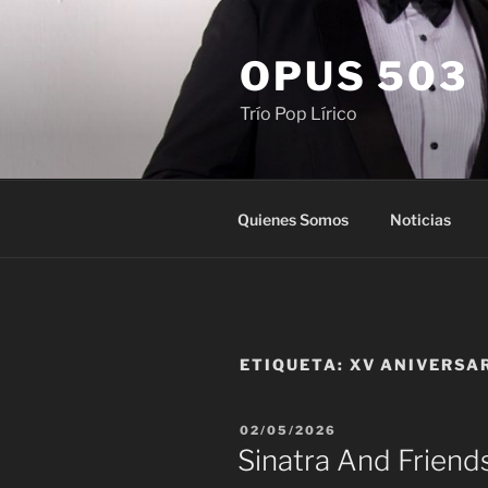
Saltar
al
OPUS 503
contenido
Trío Pop Lírico
Quienes Somos
Noticias
ETIQUETA:
XV ANIVERSA
PUBLICADO
02/05/2026
EL
Sinatra And Friend