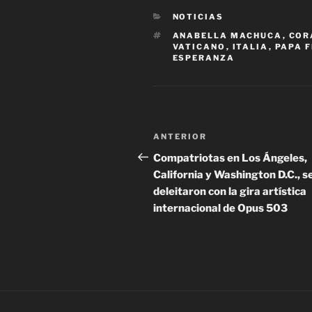
CATEGORÍAS
NOTICIAS
ETIQUETAS
ANABELLA MACHUCA
,
COR
VATICANO
,
ITALIA
,
PAPA 
ESPERANZA
Navegación
Entrada
ANTERIOR
de
anterior:
Compatriotas en Los Ángeles,
California y Washington D.C., s
entradas
deleitaron con la gira artística
internacional de Opus 503