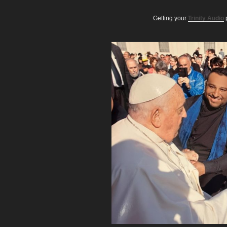
Getting your
Trinity Audio
p