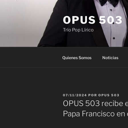
Saltar
al
OPUS 503
contenido
Trío Pop Lírico
Quienes Somos
Noticias
PUBLICADO
07/11/2024
POR
OPUS 503
EL
OPUS 503 recibe el
Papa Francisco en 