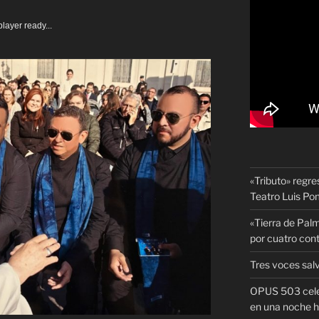
layer ready...
«Tributo» regre
Teatro Luis P
«Tierra de Palm
por cuatro con
Tres voces sal
OPUS 503 celeb
en una noche h