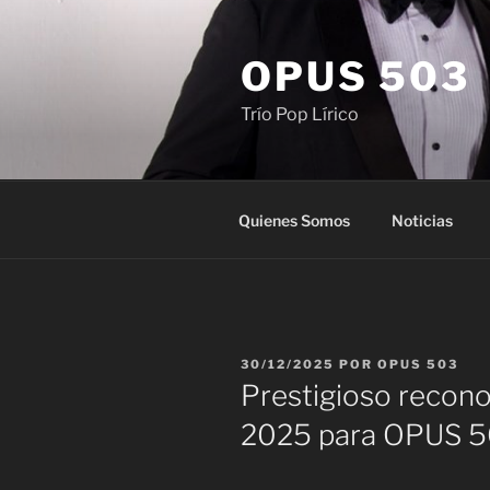
Saltar
al
OPUS 503
contenido
Trío Pop Lírico
Quienes Somos
Noticias
PUBLICADO
30/12/2025
POR
OPUS 503
EL
Prestigioso recon
2025 para OPUS 5