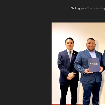
Getting your
Trinity Audio
p