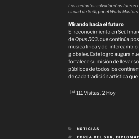
Los cantantes salvadoreños fueron r
ciudad de Seúl, por el World Masters
Mirando hacia el futuro
El reconocimiento en Seúl marca
de
Opus 503
, que continúa po
música lírica y del intercambio
globales. Este logro augura nu
fortalece su misión de llevar s
públicos de todos los continent
de cada tradición artística que
111 Visitas
, 2 Hoy
CATEGORÍAS
NOTICIAS
ETIQUETAS
COREA DEL SUR
,
DIPLOMA