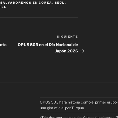
,
SALVADOREÑOS EN COREA
,
SEÚL
,
TEE
SIGUIENTE
Siguiente
entrada
toto
OPUS 503 en el Día Nacional de
Japón 2026
OPUS 503 hará historia como el primer grupo d
una gira oficial por Turquía
«Tributo» regresa con dos únicas funciones al