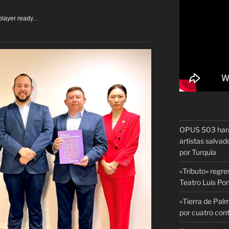
layer ready...
OPUS 503 hará 
artistas salvado
por Turquía
«Tributo» regre
Teatro Luis P
«Tierra de Palm
por cuatro con