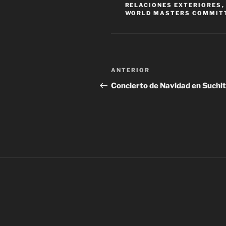
RELACIONES EXTERIORES
WORLD MASTERS COMMIT
Navegación
Entrada
ANTERIOR
de
anterior:
Concierto de Navidad en Suchi
entradas