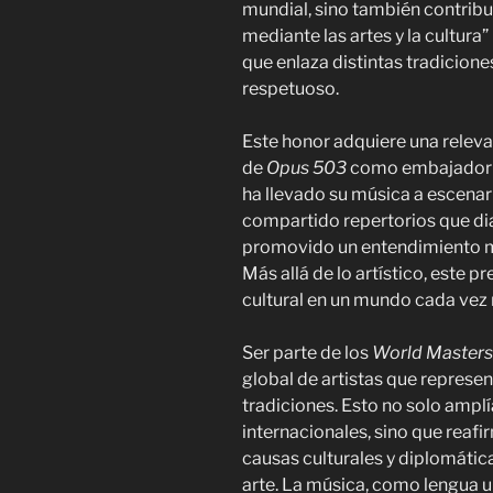
mundial, sino también contribu
mediante las artes y la cultura”
que enlaza distintas tradicione
respetuoso.
Este honor adquiere una releva
de
Opus 503
como embajador cu
ha llevado su música a escenar
compartido repertorios que di
promovido un entendimiento m
Más allá de lo artístico, este 
cultural en un mundo cada vez
Ser parte de los
World Master
global de artistas que represen
tradiciones. Esto no solo amplía 
internacionales, sino que reaf
causas culturales y diplomátic
arte. La música, como lengua un