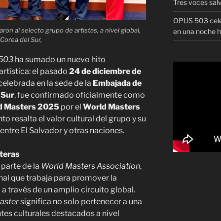
Tres voces sal
OPUS 503 celeb
n al selecto grupo de artistas, a nivel global,
en una noche h
Corea del Sur,
503
ha sumado un nuevo hito
artística: el pasado
24 de diciembre de
celebrada en la sede de la
Embajada de
 Sur
, fue confirmado oficialmente como
d Masters 2025
por el
World Masters
to resalta el valor cultural del grupo y su
 entre El Salvador y otras naciones.
teras
, parte de la
World Masters Association
,
nal que trabaja para promover la
 a través de un amplio circuito global.
aster
significa no solo pertenecer a una
tes culturales destacados a nivel