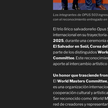
Los integrantes de OPUS 503 ingresaro
con el reconocimiento entregado en 
El trío lírico salvadoreño
Opus 
internacional en su trayectoria 
2025
, durante una ceremonia 
El Salvador en Seúl, Corea del
parte de los distinguidos
Worl
Committee
. Este reconocimien
aporte al intercambio artístico
Un honor que trasciende fron
El
World Masters Committee
es una organización internacio
cooperación cultural y artística
Ser reconocido como
World M
red de creadores y representan