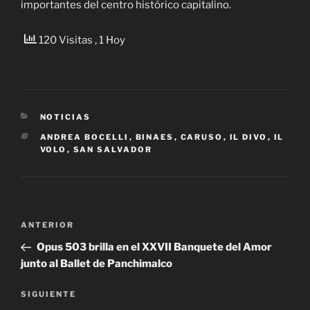
importantes del centro histórico capitalino.
120 Visitas
, 1 Hoy
CATEGORÍAS
NOTICIAS
ETIQUETAS
ANDREA BOCELLI
,
BINAES
,
CARUSO
,
IL DIVO
,
IL
VOLO
,
SAN SALVADOR
Navegación
Entrada
ANTERIOR
de
anterior:
Opus 503 brilla en el XXVII Banquete del Amor
entradas
junto al Ballet de Panchimalco
Siguiente
SIGUIENTE