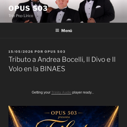
Saltar
OPUS 503
al
Trío Pop Lírico
contenido
Menú
PUBLICADO
15/05/2026
POR
OPUS 503
EL
Tributo a Andrea Bocelli, Il Divo e Il
Volo en la BINAES
Getting your
Trinity Audio
player ready...