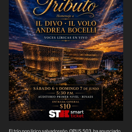
El trío pop lirico salvadoreño, OPUS 503, ha anunciado