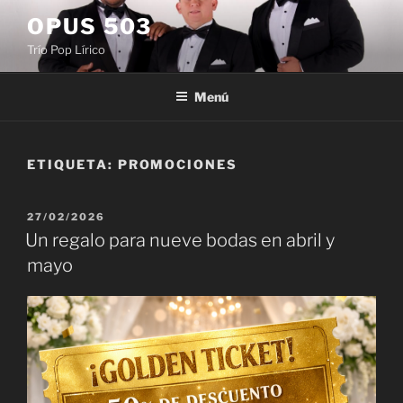
Saltar
OPUS 503
al
Trío Pop Lírico
contenido
Menú
ETIQUETA:
PROMOCIONES
PUBLICADO
27/02/2026
EL
Un regalo para nueve bodas en abril y
mayo