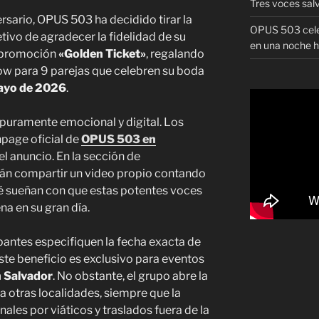
Tres voces sal
rsario, OPUS 503 ha decidido tirar la
OPUS 503 celeb
etivo de agradecer la fidelidad de su
en una noche h
a promoción
«Golden Ticket»
, regalando
w para 9 parejas que celebren su boda
mayo de 2026
.
 puramente emocional y digital. Los
npage oficial de
OPUS 503 en
del anuncio. En la sección de
rán compartir un video propio contando
ué sueñan con que estas potentes voces
a en su gran día.
pantes especifiquen la fecha exacta de
ste beneficio es exclusivo para eventos
 Salvador
. No obstante, el grupo abre la
 a otras localidades, siempre que la
ales por viáticos y traslados fuera de la