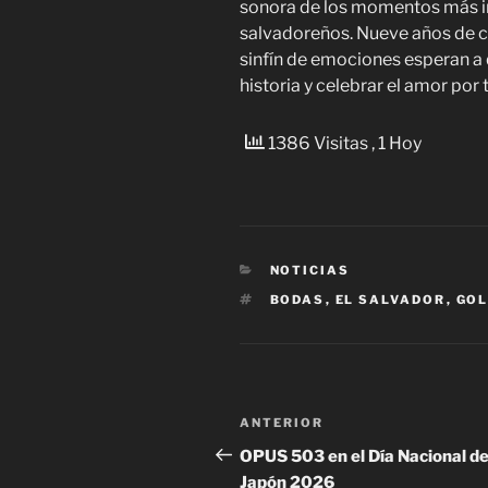
sonora de los momentos más im
salvadoreños. Nueve años de c
sinfín de emociones esperan a 
historia y celebrar el amor por 
1386 Visitas
, 1 Hoy
CATEGORÍAS
NOTICIAS
ETIQUETAS
BODAS
,
EL SALVADOR
,
GOL
Navegación
Entrada
ANTERIOR
de
anterior:
OPUS 503 en el Día Nacional d
Japón 2026