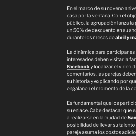
En el marco de su noveno anive
casa por la ventana. Con el obj
público, la agrupación lanza l
un 50% de descuento en su sho
durante los meses de
abril y 
La dinámica para participar es
interesados deben visitar la fa
Facebook
y localizar el video 
comentarios, las parejas debe
su historia y explicando por q
engalanen el momento de la cen
Es fundamental que los partici
su enlace. Cabe destacar que e
a realizarse en la ciudad de
San
posibilidad de llevar su talento
pareja asuma los costos adicion