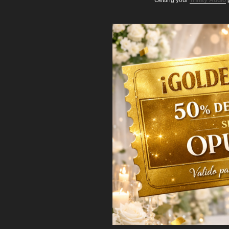
Getting your
Trinity Audio
p