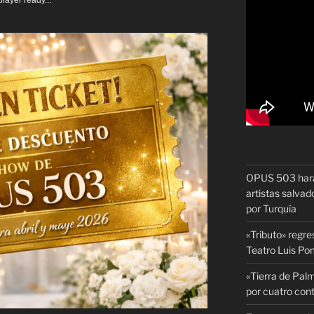
layer ready...
OPUS 503 hará 
artistas salvado
por Turquía
«Tributo» regre
Teatro Luis P
«Tierra de Palm
por cuatro con