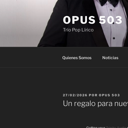
Saltar
al
OPUS 503
contenido
Trío Pop Lírico
Quienes Somos
Noticias
PUBLICADO
27/02/2026
POR
OPUS 503
EL
Un regalo para nue