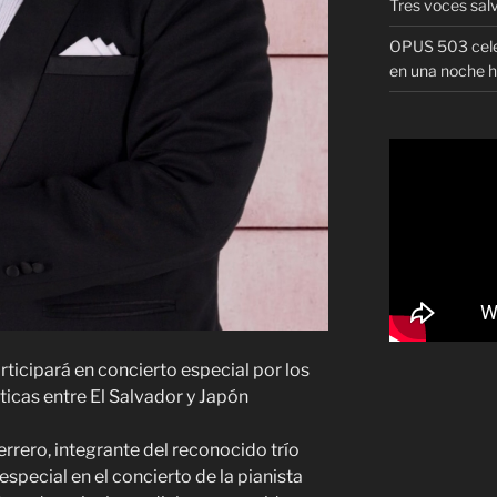
Tres voces sal
OPUS 503 celeb
en una noche h
icipará en concierto especial por los
icas entre El Salvador y Japón
errero, integrante del reconocido trío
special en el concierto de la pianista