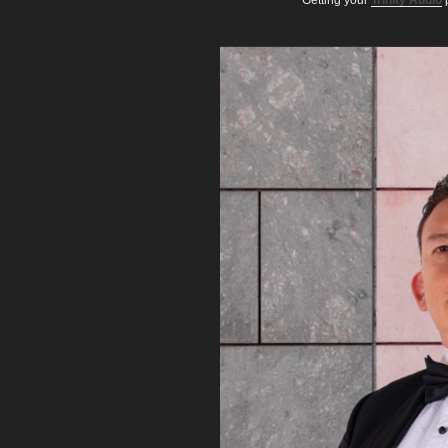
Getting your
Trinity Audio
p