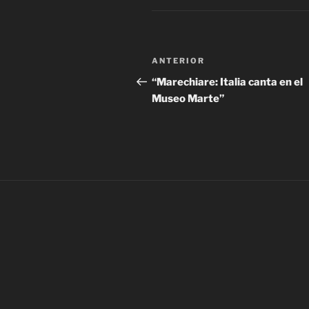
Navegación
Entrada
ANTERIOR
de
anterior:
“Marechiare: Italia canta en el
Museo Marte”
entradas