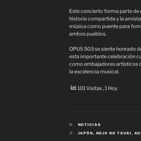
Este concierto forma parte de 
historia compartida y la amista
música como puente para fomen
ambos pueblos.
OPUS 503 se siente honrado d
esta importante celebración c
como embajadores artísticos q
la excelencia musical.
101 Visitas
, 1 Hoy
CATEGORÍAS
NOTICIAS
ETIQUETAS
JAPÓN
,
KOJO NO TSUKI
,
KU