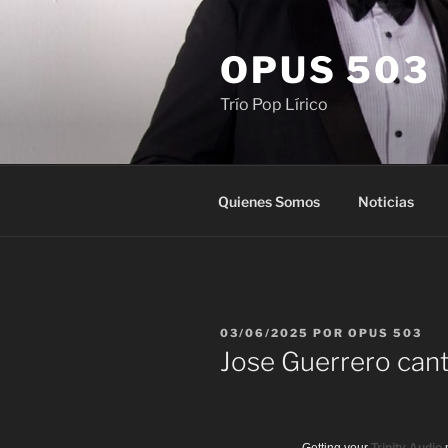
Saltar
al
OPUS 503
contenido
Trío Pop Lírico
Quienes Somos
Noticias
PUBLICADO
03/06/2025
POR
OPUS 503
EL
Jose Guerrero cant