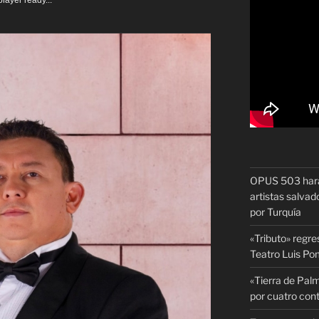
layer ready...
OPUS 503 hará 
artistas salvado
por Turquía
«Tributo» regre
Teatro Luis P
«Tierra de Palm
por cuatro con