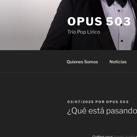
Saltar
al
OPUS 503
contenido
Trío Pop Lírico
Quienes Somos
Noticias
PUBLICADO
03/07/2025
POR
OPUS 503
EL
¿Qué está pasando