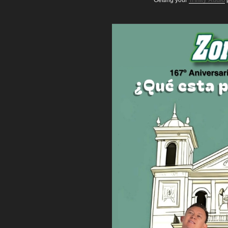
Getting your
Trinity Audio
p