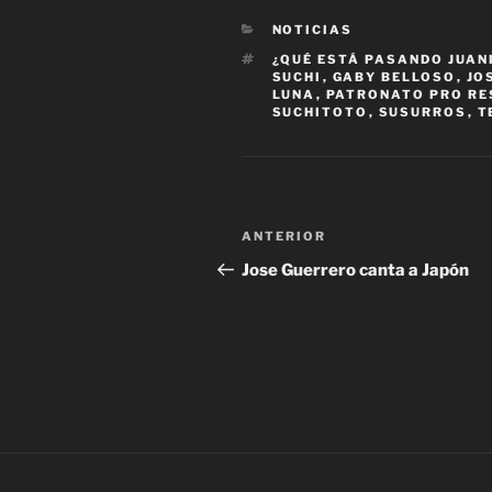
CATEGORÍAS
NOTICIAS
ETIQUETAS
¿QUÉ ESTÁ PASANDO JUAN
SUCHI
,
GABY BELLOSO
,
JO
LUNA
,
PATRONATO PRO RE
SUCHITOTO
,
SUSURROS
,
T
Navegación
Entrada
ANTERIOR
de
anterior:
Jose Guerrero canta a Japón
entradas