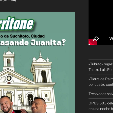
layer ready...
«Tributo» regre
Teatro Luis P
«Tierra de Palm
por cuatro con
Tres voces sal
OPUS 503 celeb
en una noche h