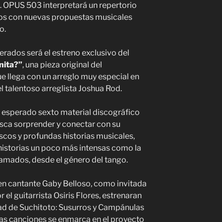
s. OPUS 503 interpretará un repertorio
tos con nuevas propuestas musicales
o.
ados será el estreno exclusivo del
nita?”
, una pieza original del
 llega con un arreglo muy especial en
el talentoso arreglista Joshua Rod.
l esperado sexto material discográfico
ca sorprender y conectar con su
scos y profundas historias musicales,
istorias un poco más intensas como la
s amados, desde el género del tango.
ven cantante Gaby Belloso, como invitada
l guitarrista Osiris Flores, estrenaran
ad de Suchitoto: Susurros y Campánulas
as canciones se enmarca en el proyecto