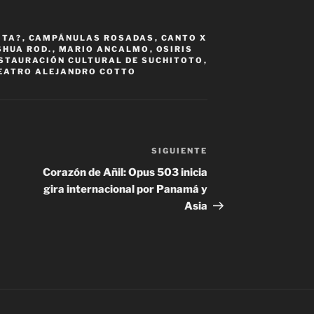
ITA?
,
CAMPÁNULAS ROSADAS
,
CANTO X
SHUA ROD.
,
MARIO ANCALMO
,
OSIRIS
STAURACIÓN CULTURAL DE SUCHITOTO
,
EATRO ALEJANDRO COTTO
SIGUIENTE
Siguiente
entrada
Corazón de Añil: Opus 503 inicia
gira internacional por Panamá y
Asia