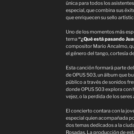
única para todos los asistente
especial, que combina sus éxi
que enriquecen su sello artístic
Uno de los momentos más esper
tema
“¿Qué está pasando Jua
compositor Mario Ancalmo, que
el género del tango, cortesía d
Esta canción formará parte de
de OPUS 503, un álbum que bus
público a través de sonidos fre
donde OPUS 503 explora con h
vejez, o la perdida de los sere
El concierto contara con la jo
especial quien acompañada por e
dos temas dedicados a la ciud
Rosadas. La producción de est