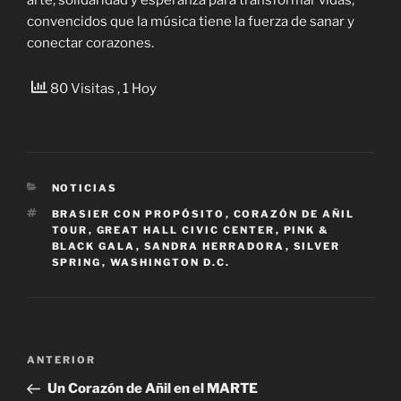
convencidos que la música tiene la fuerza de sanar y
conectar corazones.
80 Visitas
, 1 Hoy
CATEGORÍAS
NOTICIAS
ETIQUETAS
BRASIER CON PROPÓSITO
,
CORAZÓN DE AÑIL
TOUR
,
GREAT HALL CIVIC CENTER
,
PINK &
BLACK GALA
,
SANDRA HERRADORA
,
SILVER
SPRING
,
WASHINGTON D.C.
Navegación
Entrada
ANTERIOR
de
anterior:
Un Corazón de Añil en el MARTE
entradas