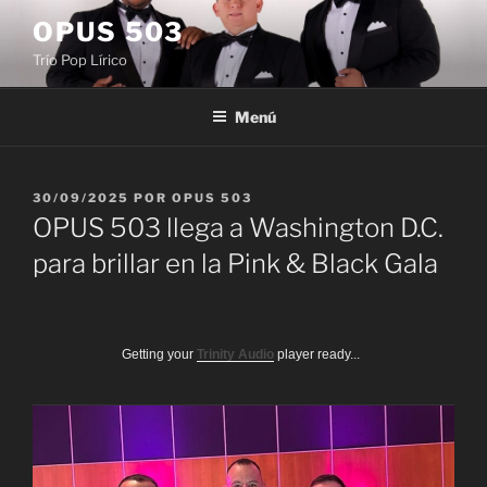
Saltar
OPUS 503
al
Trío Pop Lírico
contenido
Menú
PUBLICADO
30/09/2025
POR
OPUS 503
EL
OPUS 503 llega a Washington D.C.
para brillar en la Pink & Black Gala
Getting your
Trinity Audio
player ready...