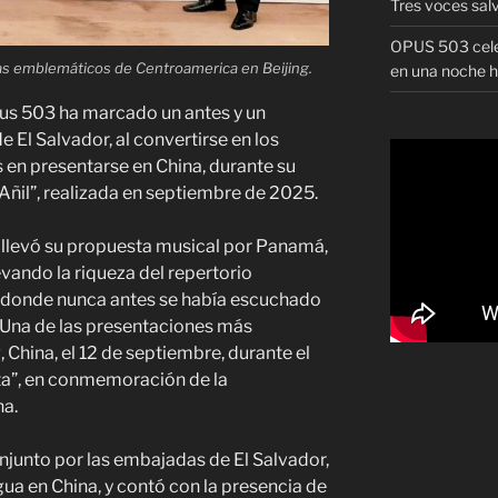
Tres voces sal
OPUS 503 celeb
as emblemáticos de Centroamerica en Beijing.
en una noche h
us 503 ha marcado un antes y un
de El Salvador, al convertirse en los
 en presentarse en China, durante su
Añil”, realizada en septiembre de 2025.
ío llevó su propuesta musical por Panamá,
evando la riqueza del repertorio
 donde nunca antes se había escuchado
 Una de las presentaciones más
 China, el 12 de septiembre, durante el
ta”, en conmemoración de la
a.
njunto por las embajadas de El Salvador,
ua en China, y contó con la presencia de