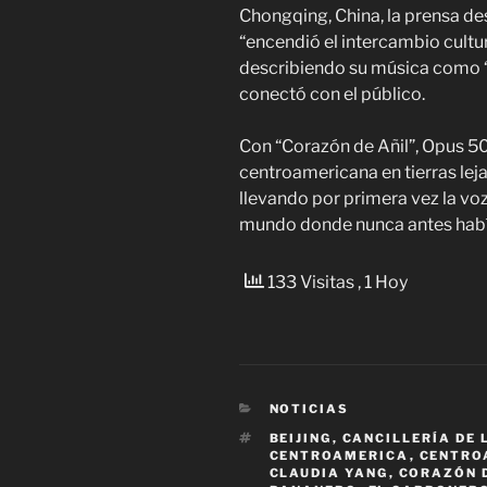
Chongqing, China, la prensa d
“encendió el intercambio cultur
describiendo su música como “l
conectó con el público.
Con “Corazón de Añil”, Opus 5
centroamericana en tierras leja
llevando por primera vez la voz
mundo donde nunca antes había
133 Visitas
, 1 Hoy
CATEGORÍAS
NOTICIAS
ETIQUETAS
BEIJING
,
CANCILLERÍA DE 
CENTROAMERICA
,
CENTRO
CLAUDIA YANG
,
CORAZÓN D