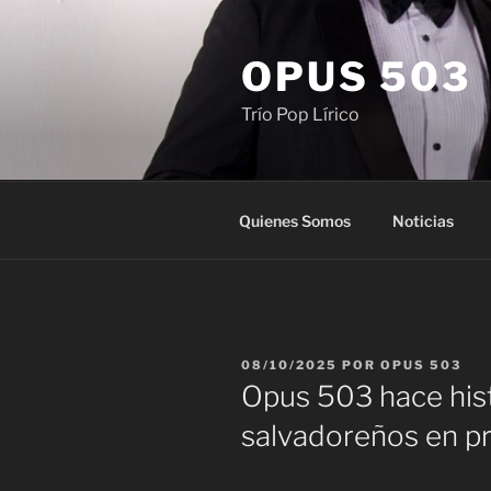
Saltar
al
OPUS 503
contenido
Trío Pop Lírico
Quienes Somos
Noticias
PUBLICADO
08/10/2025
POR
OPUS 503
EL
Opus 503 hace his
salvadoreños en p