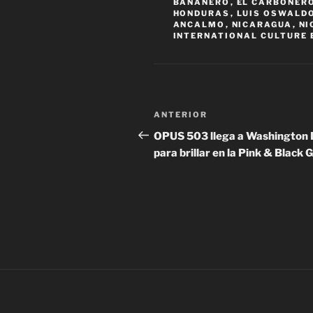
BANANERO
,
EL CARBONER
HONDURAS
,
LUIS OSWALD
ANCALMO
,
NICARAGUA
,
NI
INTERNATIONAL CULTURE 
Navegación
Entrada
ANTERIOR
de
anterior:
OPUS 503 llega a Washington 
para brillar en la Pink & Black 
entradas