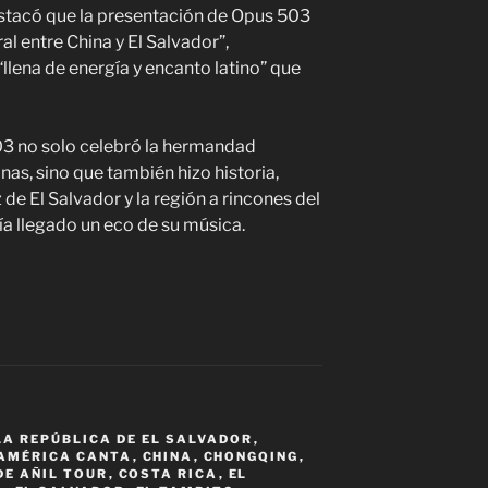
estacó que la presentación de Opus 503
al entre China y El Salvador”,
lena de energía y encanto latino” que
03 no solo celebró la hermandad
nas, sino que también hizo historia,
 de El Salvador y la región a rincones del
 llegado un eco de su música.
LA REPÚBLICA DE EL SALVADOR
,
AMÉRICA CANTA
,
CHINA
,
CHONGQING
,
E AÑIL TOUR
,
COSTA RICA
,
EL