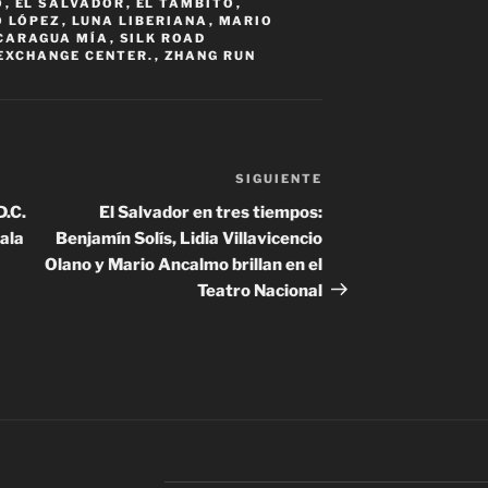
O
,
EL SALVADOR
,
EL TAMBITO
,
O LÓPEZ
,
LUNA LIBERIANA
,
MARIO
CARAGUA MÍA
,
SILK ROAD
EXCHANGE CENTER.
,
ZHANG RUN
SIGUIENTE
Siguiente
entrada
D.C.
El Salvador en tres tiempos:
Gala
Benjamín Solís, Lidia Villavicencio
Olano y Mario Ancalmo brillan en el
Teatro Nacional