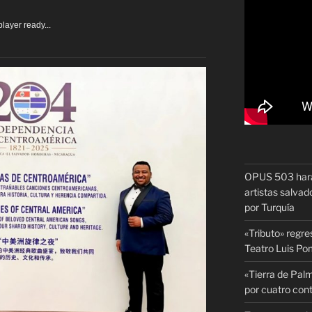
layer ready...
OPUS 503 hará 
artistas salvado
por Turquía
«Tributo» regre
Teatro Luis P
«Tierra de Palm
por cuatro con