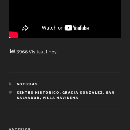
3966 Visitas
, 1 Hoy
CATEGORÍAS
NOTICIAS
ETIQUETAS
CENTRO HISTÓRICO
,
GRACIA GONZÁLEZ
,
SAN
SALVADOR
,
VILLA NAVIDEÑA
Navegación
Entrada
ANTERIOR