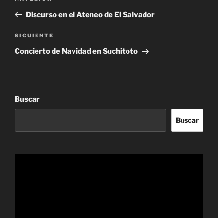
de
anterior:
Discurso en el Ateneo de El Salvador
entradas
Siguiente
SIGUIENTE
entrada
Concierto de Navidad en Suchitoto
Buscar
Buscar