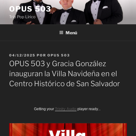
Saltar
OPUS 503
al
Trío Pop Lírico
contenido
Menú
PUBLICADO
04/12/2025
POR
OPUS 503
EL
OPUS 503 y Gracia González
inauguran la Villa Navideña en el
Centro Histórico de San Salvador
Getting your
Trinity Audio
player ready...