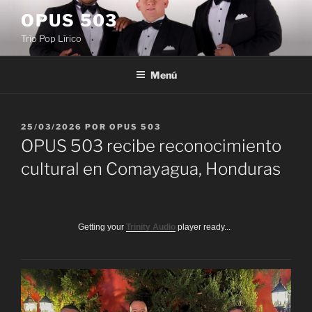
Saltar
OPUS 503
al
Trío Pop Lírico
contenido
Menú
PUBLICADO
25/03/2026
POR
OPUS 503
EL
OPUS 503 recibe reconocimiento
cultural en Comayagua, Honduras
Getting your
Trinity Audio
player ready...