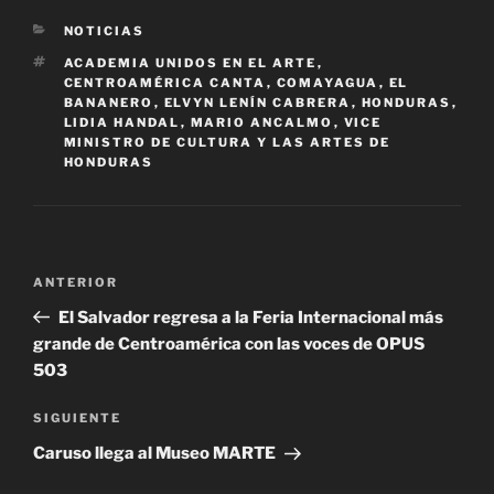
CATEGORÍAS
NOTICIAS
ETIQUETAS
ACADEMIA UNIDOS EN EL ARTE
,
CENTROAMÉRICA CANTA
,
COMAYAGUA
,
EL
BANANERO
,
ELVYN LENÍN CABRERA
,
HONDURAS
,
LIDIA HANDAL
,
MARIO ANCALMO
,
VICE
MINISTRO DE CULTURA Y LAS ARTES DE
HONDURAS
Navegación
Entrada
ANTERIOR
de
anterior:
El Salvador regresa a la Feria Internacional más
entradas
grande de Centroamérica con las voces de OPUS
503
Siguiente
SIGUIENTE
entrada
Caruso llega al Museo MARTE