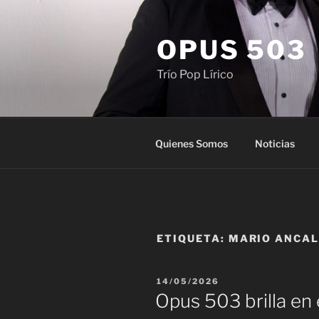
Saltar
al
OPUS 503
contenido
Trío Pop Lírico
Quienes Somos
Noticias
ETIQUETA:
MARIO ANCA
PUBLICADO
14/05/2026
EL
Opus 503 brilla en