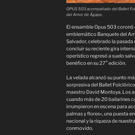
OPUS 503 acompañado del Ballet Fol
del Amor de Ágape.
El ensamble Opus 503 coronó co
emblemático Banquete del Amo
Salvador, celebrado la pasada 
concluir su reciente gira intern
operístico regresó a suelo sa
benéfico en su 27° edición.
La velada alcanzó su punto má
sorpresiva del Ballet Folclóric
maestro David Montoya. Los a
cuando más de 20 bailarines co
irrumpieron en escena para aco
palmas y flores», una puesta e
nacional y la riqueza de nuestr
conmovido.