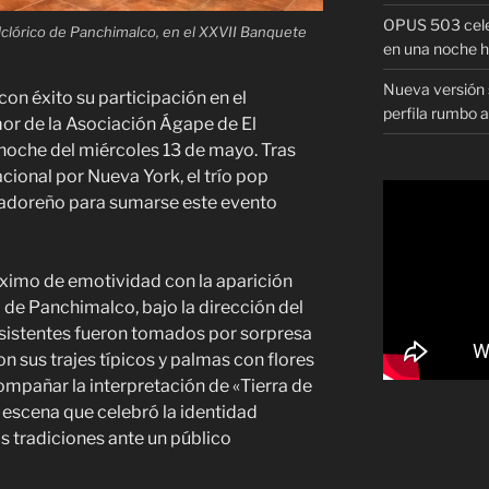
OPUS 503 celeb
clórico de Panchimalco, en el XXVII Banquete
en una noche h
Nueva versión s
n éxito su participación en el
perfila rumbo 
r de la Asociación Ágape de El
noche del miércoles 13 de mayo. Tras
acional por Nueva York, el trío pop
lvadoreño para sumarse este evento
ximo de emotividad con la aparición
o de Panchimalco, bajo la dirección del
sistentes fueron tomados por sorpresa
n sus trajes típicos y palmas con flores
mpañar la interpretación de «Tierra de
n escena que celebró la identidad
as tradiciones ante un público