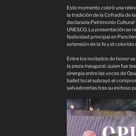
Este momento cobró una relevan
la tradición de la Cofradía de 
declarada Patrimonio Cultural 
UNESCO. La presentación se rea
festividad principal en Panchi
extensión de la fe y el colorido
Entre los invitados de honor se
la pieza inaugural, quien fue te
sinergia entre las voces de Op
ballet local subrayó el comprom
salvadoreñas tras su exitoso p