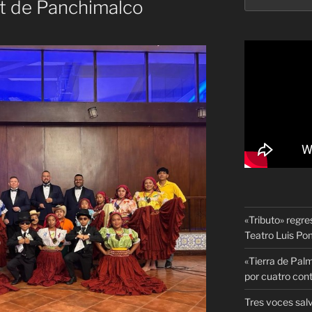
et de Panchimalco
«Tributo» regre
Teatro Luis P
«Tierra de Palm
por cuatro con
Tres voces sal