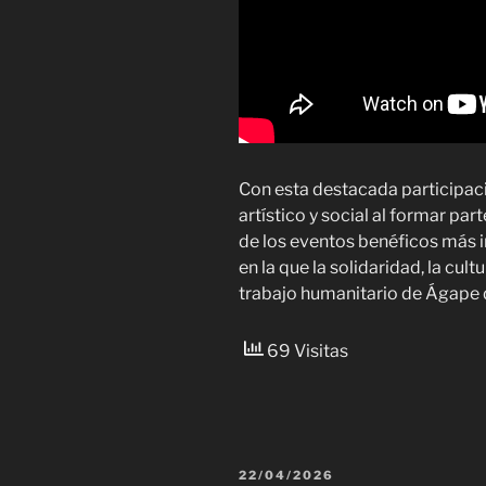
Con esta destacada participa
artístico y social al formar p
de los eventos benéficos más 
en la que la solidaridad, la cult
trabajo humanitario de Ágape d
69 Visitas
PUBLICADO
22/04/2026